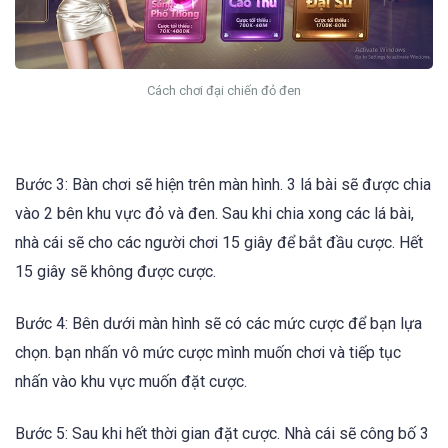
Cách chơi đại chiến đỏ đen
Bước 3: Bàn chơi sẽ hiện trên màn hình. 3 lá bài sẽ được chia
vào 2 bên khu vực đỏ và đen. Sau khi chia xong các lá bài,
nhà cái sẽ cho các người chơi 15 giây để bắt đầu cược. Hết
15 giây sẽ không được cược.
Bước 4: Bên dưới màn hình sẽ có các mức cược để bạn lựa
chọn. bạn nhấn vô mức cược mình muốn chơi và tiếp tục
nhấn vào khu vực muốn đặt cược.
Bước 5: Sau khi hết thời gian đặt cược. Nhà cái sẽ công bố 3