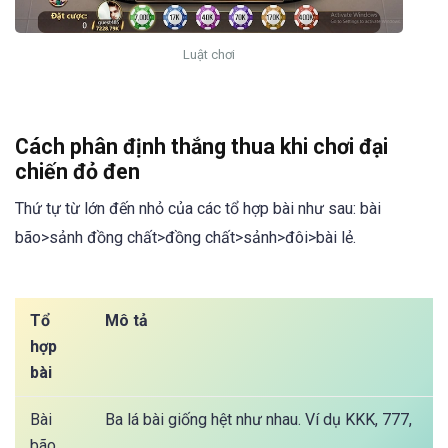
Luật chơi
Cách phân định thắng thua khi chơi đại
chiến đỏ đen
Thứ tự từ lớn đến nhỏ của các tổ hợp bài như sau: bài
bão>sảnh đồng chất>đồng chất>sảnh>đôi>bài lẻ.
Tổ
Mô tả
hợp
bài
Bài
Ba lá bài giống hệt như nhau. Ví dụ KKK, 777,
bão
…