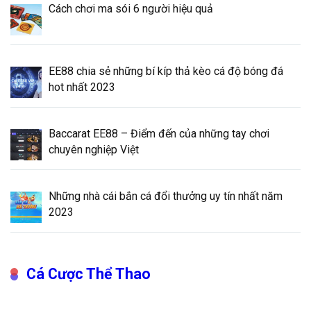
Cách chơi ma sói 6 người hiệu quả
EE88 chia sẻ những bí kíp thả kèo cá độ bóng đá
hot nhất 2023
Baccarat EE88 – Điểm đến của những tay chơi
chuyên nghiệp Việt
Những nhà cái bắn cá đổi thưởng uy tín nhất năm
2023
Cá Cược Thể Thao