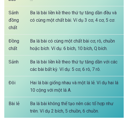
Sảnh
Ba lá bài liền kề theo thứ tự tăng dần đều và
đồng
có cùng một chất bài. Ví dụ 3 cơ, 4 cơ, 5 cơ.
chất
Đồng
Ba lá bài có cùng một chất bài cơ, rô, chuồn
chất
hoặc bích. Ví dụ: 6 bích, 10 bích, Q bích.
Sảnh
Ba lá bài liền kề theo thứ tự tăng dần với các
các bài bất kỳ. Ví dụ: 5 cơ, 6 rô, 7 rô.
Đôi
Hai lá bài giống nhau và một lá lẻ. Ví dụ hai lá
10 cộng với một lá A.
Bài lẻ
Ba lá bài không thể tạo nên các tổ hợp như
trên. Ví dụ 2 bích, 5 chuồn, 6 chuồn.