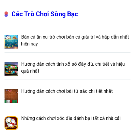
Các Trò Chơi Sòng Bạc
Bắn cá ăn xu-trò chơi bắn cá giải trí và hấp dẫn nhất
hiện nay
Hướng dẫn cách tính xổ số đầy đủ, chi tiết và hiệu
quả nhất
Hướng dẫn cách chơi bài tứ sắc chi tiết nhất
Những cách chơi xóc đĩa đánh bại tất cả nhà cái