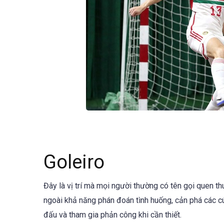
Goleiro
Đây là vị trí mà mọi người thường có tên gọi quen thuộ
ngoài khả năng phán đoán tình huống, cản phá các cú 
đấu và tham gia phản công khi cần thiết.