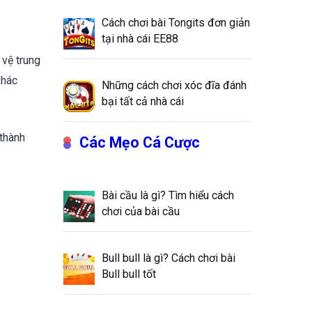
Cách chơi bài Tongits đơn giản
tại nhà cái EE88
 vệ trung
khác
Những cách chơi xóc đĩa đánh
bại tất cả nhà cái
 thành
Các Mẹo Cá Cược
Bài cầu là gì? Tìm hiểu cách
chơi của bài cầu
Bull bull là gì? Cách chơi bài
Bull bull tốt