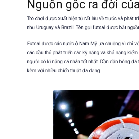
Nguồn gốc ra đời củ
Trò chơi được xuất hiện từ rất lâu về trước và phát
như Uruguay và Brazil. Tên gọi futsal được bắt nguồ
Futsal được các nước ở Nam Mỹ ưa chuộng vì chỉ với 
các cầu thủ phát triển các kỹ năng và khả năng kiểm
người có kĩ năng cá nhân tốt nhất. Dần dần bóng đá f
kèm với nhiều chiến thuật đa dạng.