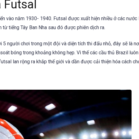
a Futsal
 triển vào năm 1930- 1940. Futsal được xuất hiện nhiều ở các nướ
n từ tiếng Tây Ban Nha sau đó được phiên dịch ra.
5 người chơi trong một đội và diện tích thi đấu nhỏ, đây sẽ là nơ
 soát bóng trong khoảng không hẹp. Vì thế các cầu thủ Brazil luôn
utsal lan rộng ra khắp thế giới và dần được cải thiện hóa cách chơ