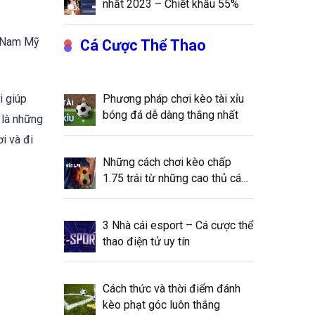
nhất 2023 – Chiết khấu 55%
c Nam Mỹ
Cá Cược Thể Thao
Phương pháp chơi kèo tài xỉu
i giúp
bóng đá dễ dàng thắng nhất
 là những
i và đi
Những cách chơi kèo chấp
1.75 trái từ những cao thủ cá
cược
3 Nhà cái esport – Cá cược thể
thao điện tử uy tín
Cách thức và thời điểm đánh
kèo phạt góc luôn thắng