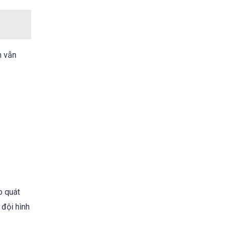
n vẫn
o quát
 đội hình