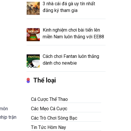
3 nhà cái đá gà uy tín nhất
đăng ký tham gia
Kinh nghiệm chơi bài tiến lên
miền Nam luôn thắng với EE88
Cách chơi Fantan luôn thắng
dành cho newbie
Thể loại
Cá Cược Thể Thao
Các Mẹo Cá Cược
ủ môn
nhịp trận
Các Trò Chơi Sòng Bạc
Tin Tức Hôm Nay