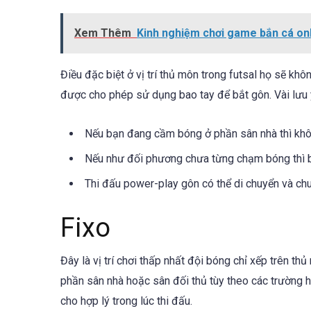
Xem Thêm
Kinh nghiệm chơi game bắn cá onl
Điều đặc biệt ở vị trí thủ môn trong futsal họ sẽ k
được cho phép sử dụng bao tay để bắt gôn. Vài lưu
Nếu bạn đang cầm bóng ở phần sân nhà thì khô
Nếu như đối phương chưa từng chạm bóng thì 
Thi đấu power-play gôn có thể di chuyển và chu
Fixo
Đây là vị trí chơi thấp nhất đội bóng chỉ xếp trên t
phần sân nhà hoặc sân đối thủ tùy theo các trường hợp
cho hợp lý trong lúc thi đấu.