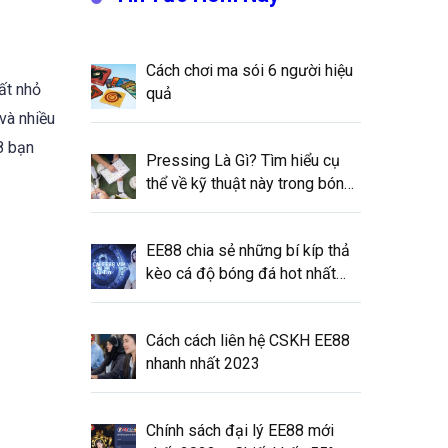
Cách chơi ma sói 6 người hiệu
ất nhỏ
quả
 và nhiều
8 bạn
Pressing Là Gì? Tìm hiểu cụ
thể về kỹ thuật này trong bóng
đá
EE88 chia sẻ những bí kíp thả
kèo cá độ bóng đá hot nhất
2023
Cách cách liên hệ CSKH EE88
nhanh nhất 2023
Chính sách đại lý EE88 mới