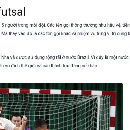
futsal
 5 người trong mỗi đội. Các tên gọi thông thường như hậu vệ, tiền
 Mà thay vào đó là các tên gọi khác và nhiệm vụ từng vị trí cũng 
n Nha và được sử dụng rộng rãi ở nước Brazil. Vì đây là một nước
ần vô địch thế giới và các thành tựu đáng nể khác.