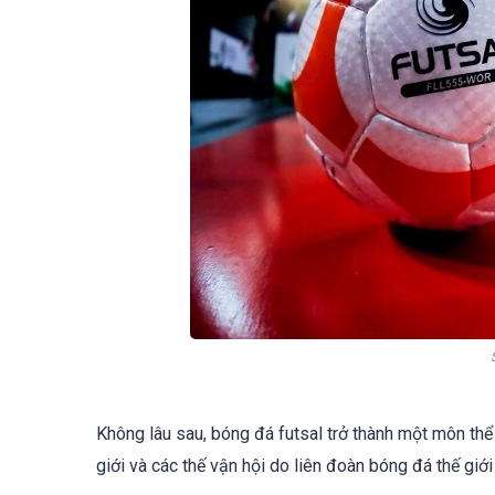
Không lâu sau, bóng đá futsal trở thành một môn thể 
giới và các thế vận hội do liên đoàn bóng đá thế giớ