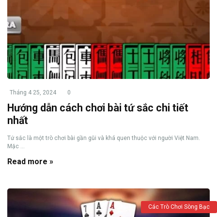
Tháng 4 25, 2024
0
Hướng dẫn cách chơi bài tứ sắc chi tiết
nhất
Tứ sắc là một trò chơi bài gần gũi và khá quen thuộc với người Việt Nam.
Mặc ...
Read more »
Các Trò Chơi Sòng Bạc