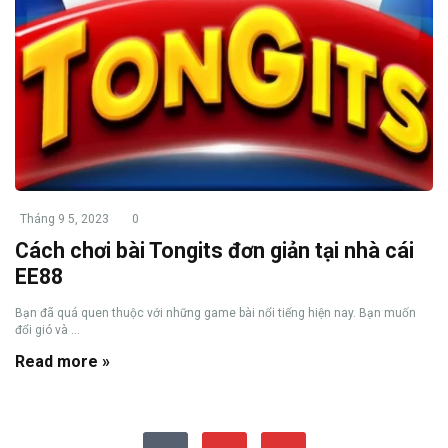
Tháng 9 5, 2023
0
Cách chơi bài Tongits đơn giản tại nhà cái
EE88
Bạn đã quá quen thuộc với những game bài nổi tiếng hiện nay. Bạn muốn
đổi gió và ...
Read more »