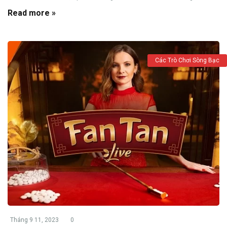
Read more »
Các Trò Chơi Sòng Bạc
Tháng 9 11, 2023
0