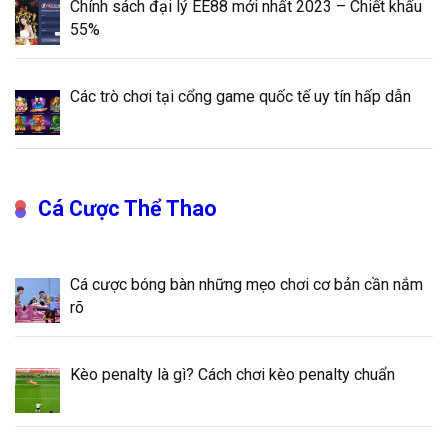
Chính sách đại lý EE88 mới nhất 2023 – Chiết khấu
55%
Các trò chơi tại cổng game quốc tế uy tín hấp dẫn
Cá Cược Thể Thao
Cá cược bóng bàn những mẹo chơi cơ bản cần nắm
rõ
Kèo penalty là gì? Cách chơi kèo penalty chuẩn