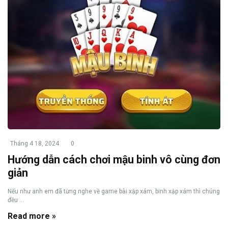
Tháng 4 18, 2024
0
Hướng dẫn cách chơi mậu binh vô cùng đơn
giản
Nếu như anh em đã từng nghe về game bài xập xám, binh xập xám thì chúng
đều ...
Read more »