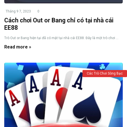
Tháng 9 7, 2023
0
Cách chơi Out or Bang chỉ có tại nhà cái
EE88
Trò Out or Bang hiện tại đã có mặt tại nhà cái EE88. Đây là một trò chơi ...
Read more »
Các Trò Chơi Sòng Bạc