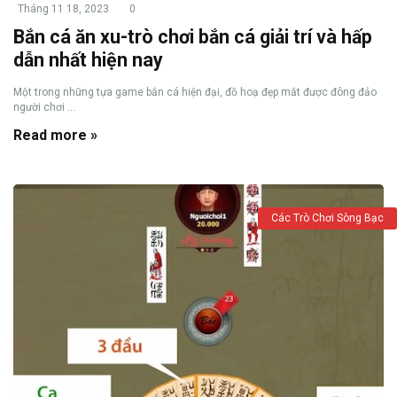
Tháng 11 18, 2023
0
Bắn cá ăn xu-trò chơi bắn cá giải trí và hấp
dẫn nhất hiện nay
Một trong những tựa game bắn cá hiện đại, đồ hoạ đẹp mắt được đông đảo
người chơi ...
Read more »
Các Trò Chơi Sòng Bạc