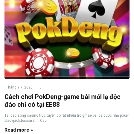
Tháng 9 7, 2023
0
Cách chơi PokDeng-game bài mới lạ độc
đáo chỉ có tại EE88
Tại các sòng casino trực tuyến có rất nhiều trò gmae bài cá cược như poker,
blackjack.baccarat,… Các ...
Read more »