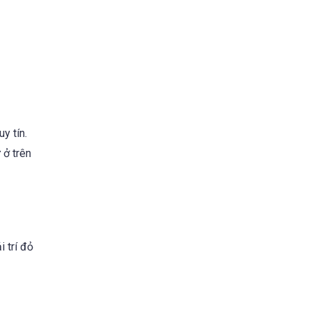
y tín.
 ở trên
 trí đỏ