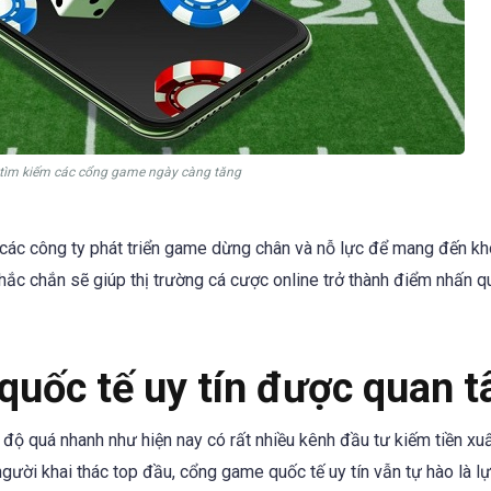
tìm kiếm các cổng game ngày càng tăng
các công ty phát triển game dừng chân và nỗ lực để mang đến kh
chắc chắn sẽ giúp thị trường cá cược online trở thành điểm nhấn q
quốc tế uy tín được quan 
 độ quá nhanh như hiện nay có rất nhiều kênh đầu tư kiếm tiền xuấ
gười khai thác top đầu, cổng game quốc tế uy tín vẫn tự hào là l