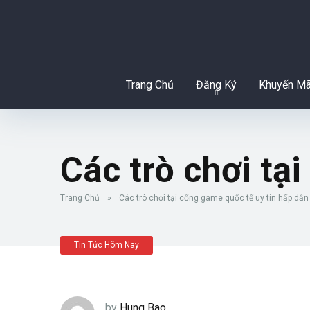
Trang Chủ
Đăng Ký
Khuyến Mã
Các trò chơi tạ
Trang Chủ
»
Các trò chơi tại cổng game quốc tế uy tín hấp dẫn
Tin Tức Hôm Nay
by
Hung Bao