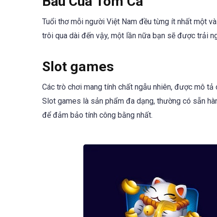
Bầu Cua Tôm Cá
Tuổi thơ mỗi người Việt Nam đều từng ít nhất một và
trôi qua dài đến vậy, một lần nữa bạn sẽ được trải n
Slot games
Các trò chơi mang tính chất ngẫu nhiên, được mô tả 
Slot games là sản phẩm đa dạng, thường có sẵn hàng
để đảm bảo tính công bằng nhất.