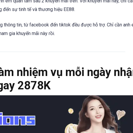
h em quan tâm sau 2 khuyến mãi trên. Với khuyến mãi này, chỉ c
 đến sự tinh tế và thương hiệu EE88.
g thông tin, từ facebook đến tiktok đều được hỗ trợ. Chỉ cần an
tham gia khuyến mãi này rồi.
àm nhiệm vụ mỗi ngày nhậ
gay 2878K