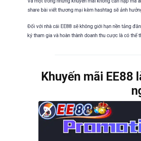
Và một trong những khuyến mãi không cần nạp mà an
share bài viết thương mại kèm hashtag sẽ ảnh hưởng
Đối với nhà cái EE88 sẽ không giới hạn nền tảng đăn
ký tham gia và hoàn thành doanh thu cược là có thể 
Khuyến mãi EE88 l
n