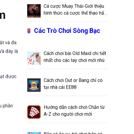
Cá cược Muay Thái-Giới thiệu
ăm
hình thức cá cược thể thao hấp
dẫn
Các Trò Chơi Sòng Bạc
ắt và đa
Và đây là
Cách chơi bài Old Maid chi tiết
nhất cho các tay chơi mới nhú
đạt được
Cách chơi Out or Bang chỉ có
tại nhà cái EE88
ều phần
Hướng dẫn cách chơi Chắn từ
A-Z cho người chơi mới