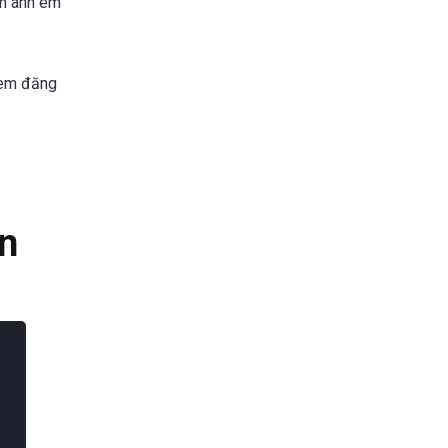
ần anh em
h em đăng
n