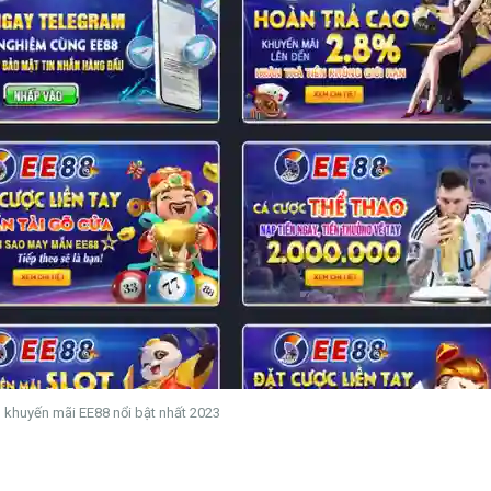
 khuyến mãi EE88 nổi bật nhất 2023