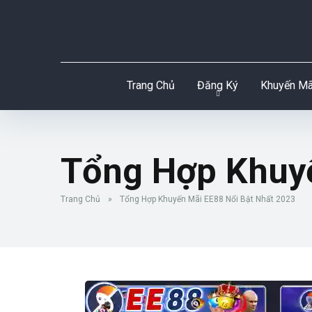
Trang Chủ
Đăng Ký
Khuyến Mã
Tổng Hợp Khuyế
Trang Chủ
»
Tổng Hợp Khuyến Mãi EE88 Nổi Bật Nhất 2023