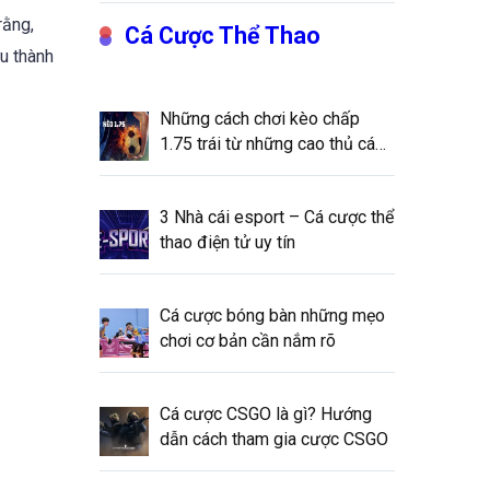
rằng,
Cá Cược Thể Thao
u thành
Những cách chơi kèo chấp
1.75 trái từ những cao thủ cá
cược
3 Nhà cái esport – Cá cược thể
thao điện tử uy tín
Cá cược bóng bàn những mẹo
chơi cơ bản cần nắm rõ
Cá cược CSGO là gì? Hướng
dẫn cách tham gia cược CSGO