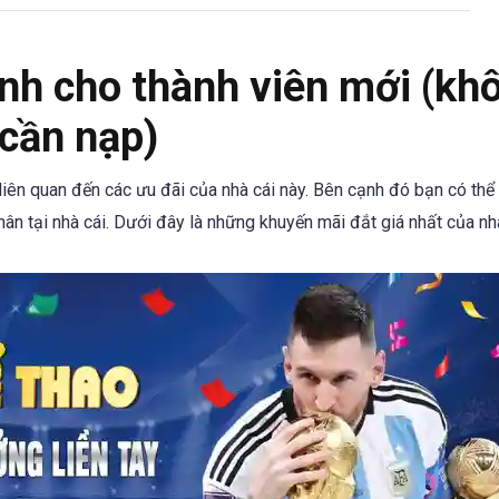
nh cho thành viên mới (kh
cần nạp)
iên quan đến các ưu đãi của nhà cái này. Bên cạnh đó bạn có thể 
ân tại nhà cái. Dưới đây là những khuyến mãi đắt giá nhất của nhà