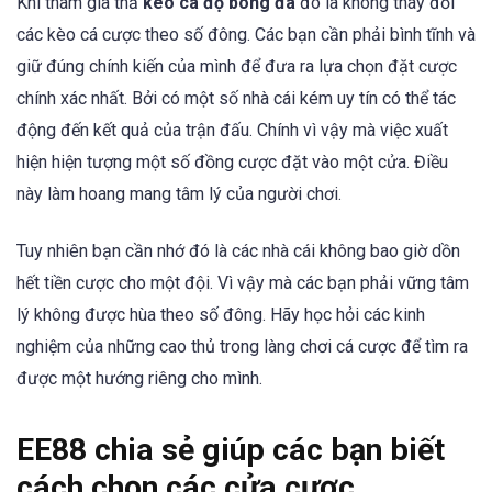
Khi tham gia thả
kèo cá độ bóng đá
đó là không thay đổi
các kèo cá cược theo số đông. Các bạn cần phải bình tĩnh và
giữ đúng chính kiến của mình để đưa ra lựa chọn đặt cược
chính xác nhất. Bởi có một số nhà cái kém uy tín có thể tác
động đến kết quả của trận đấu. Chính vì vậy mà việc xuất
hiện hiện tượng một số đồng cược đặt vào một cửa. Điều
này làm hoang mang tâm lý của người chơi.
Tuy nhiên bạn cần nhớ đó là các nhà cái không bao giờ dồn
hết tiền cược cho một đội. Vì vậy mà các bạn phải vững tâm
lý không được hùa theo số đông. Hãy học hỏi các kinh
nghiệm của những cao thủ trong làng chơi cá cược để tìm ra
được một hướng riêng cho mình.
EE88 chia sẻ giúp các bạn biết
cách chọn các cửa cược.