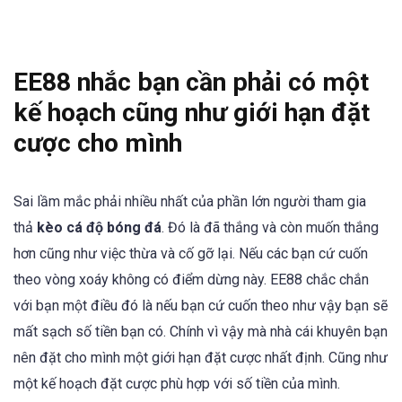
EE88 nhắc bạn cần phải có một
kế hoạch cũng như giới hạn đặt
cược cho mình
Sai lầm mắc phải nhiều nhất của phần lớn người tham gia
thả
kèo cá độ bóng đá
. Đó là đã thắng và còn muốn thắng
hơn cũng như việc thừa và cố gỡ lại. Nếu các bạn cứ cuốn
theo vòng xoáy không có điểm dừng này. EE88 chắc chắn
với bạn một điều đó là nếu bạn cứ cuốn theo như vậy bạn sẽ
mất sạch số tiền bạn có. Chính vì vậy mà nhà cái khuyên bạn
nên đặt cho mình một giới hạn đặt cược nhất định. Cũng như
một kế hoạch đặt cược phù hợp với số tiền của mình.