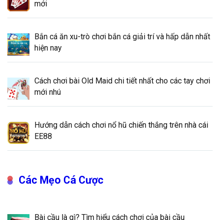
mới
Bắn cá ăn xu-trò chơi bắn cá giải trí và hấp dẫn nhất
hiện nay
Cách chơi bài Old Maid chi tiết nhất cho các tay chơi
mới nhú
Hướng dẫn cách chơi nổ hũ chiến thắng trên nhà cái
EE88
Các Mẹo Cá Cược
Bài cầu là gì? Tìm hiểu cách chơi của bài cầu