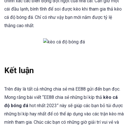
chính xác các biến động đột ngột của nhà cái. Cần giữ một
cái đầu lạnh, bình tĩnh để soi được kèo khi tham gia thả kèo
cá độ bóng đá. Chỉ có như vậy bạn mới nắm được tỷ lệ
thắng cao nhất.
Kết luận
Trên đây là tất cả những chia sẻ mà EE88 gửi đến bạn đọc.
Mong rằng bài viết “EE88 chia sẻ những bí kíp thả
kèo cá
độ bóng đá
hot nhất 2023” này sẽ giúp các bạn bỏ túi được
những bí kíp hay nhất để có thể áp dụng vào các trận kèo mà
mình tham gia. Chúc các bạn có những giờ giải trí vui vẻ và