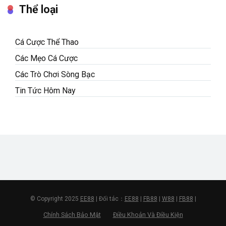
Thể loại
Cá Cược Thể Thao
Các Mẹo Cá Cược
Các Trò Chơi Sòng Bạc
Tin Tức Hôm Nay
© Copyright 2025
EE88
| Đối tác：
EE88
|
FB88
|
W88
|
FB88
|
Chính Sách Bảo Mật
Điều Khoản Và Điều Kiện